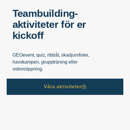
Teambuilding-
aktiviteter för er
kickoff
GEOevent,
quiz,
ribbåt,
skadjursfiske,
havskampen
,
gruppträning
eller
ostronöppning.
Våra aktiviteter