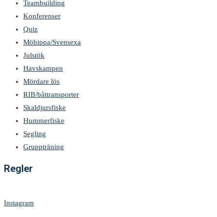
Teambuilding
Konferenser
Quiz
Möhippa/Svensexa
Julstök
Havskampen
Mördare lös
RIB/båttransporter
Skaldjursfiske
Hummerfiske
Segling
Gruppträning
Regler
Regler & villkor
Instagram