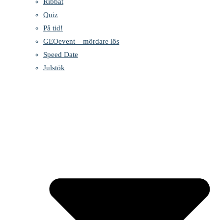
Ribbåt
Quiz
På tid!
GEOevent – mördare lös
Speed Date
Julstök