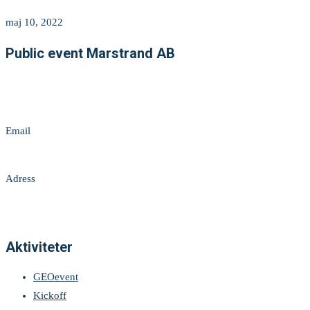
maj 10, 2022
Public event Marstrand AB
Telefon
+46 (0) 735-42 01 48
Email
info@publicevent.se
Adress
Sveagatan 7
442 66 Marstrand
Aktiviteter
GEOevent
Kickoff