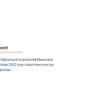
 hem!
Inga kommentarer
tell Marstrand Grand hotell Marstrand
hösten 2023 över rodret men som tur
a kvar i