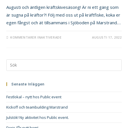
Augusti och äntligen kräftskivesäsong! Är ni ett gäng som
är sugna på kräftor?! Följ med oss ut på kräftfiske, koka er
egen fångst och ät tillsammans i Sjöboden på Marstrand.…
KOMMENTARER INAKTIVERADE
AUGUSTI 17, 2022
Senaste Inläggen
Festlokal – nytt hos Public event
Kickoff och teambuilding Marstrand
Julstök! Ny aktivitet hos Public event.
Doris får nytt hem!