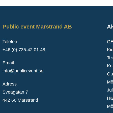
Public event Marstrand AB
Ak
Telefon
GE
+46 (0) 735-42 01 48
Kic
Te
Email
Ko
info@publicevent.se
Qu
Mö
Adress
Jul
Sveagatan 7
Ha
442 66 Marstrand
Mö