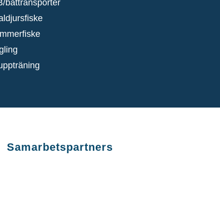
B/båttransporter
ldjursfiske
mmerfiske
gling
uppträning
Samarbetspartners