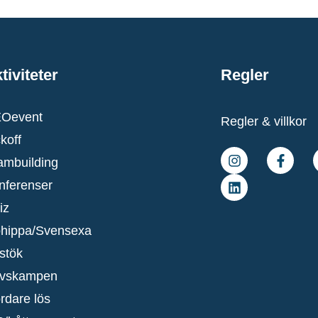
tiviteter
Regler
Oevent
Regler & villkor
koff
ambuilding
nferenser
iz
hippa/Svensexa
stök
vskampen
rdare lös