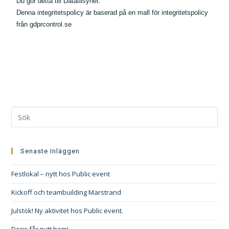
Du gör detta till Datatilsynet.
Denna integritetspolicy är baserad på en mall för integritetspolicy
från gdprcontrol.se
Senaste Inläggen
Festlokal – nytt hos Public event
Kickoff och teambuilding Marstrand
Julstök! Ny aktivitet hos Public event.